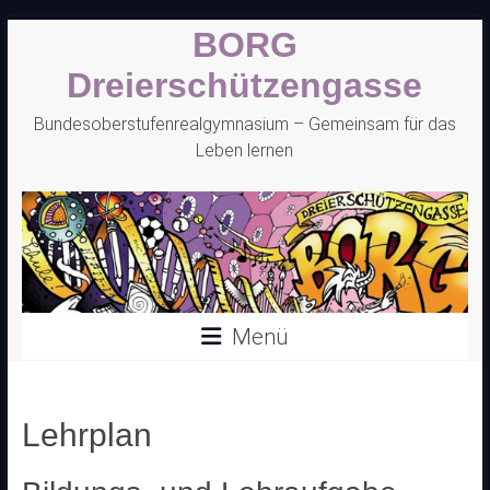
Zum
BORG
Inhalt
springen
Dreierschützengasse
Bundesoberstufenrealgymnasium – Gemeinsam für das
Leben lernen
Menü
Lehrplan