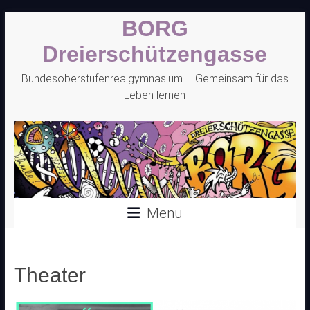
Zum
BORG
Inhalt
springen
Dreierschützengasse
Bundesoberstufenrealgymnasium – Gemeinsam für das
Leben lernen
Menü
Theater