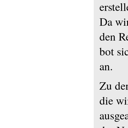
erstell
Da wir
den R
bot si
an.
Zu de
die w
ausge