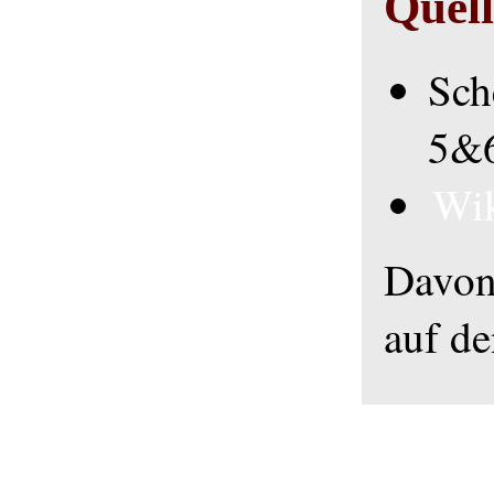
Quel
Sch
5&
Wik
Davon
auf de