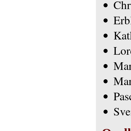
Chr
Erb
Kat
Lor
Mar
Mar
Pas
Sve