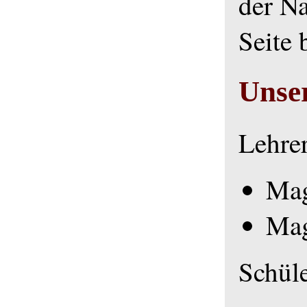
der Na
Seite 
Unse
Lehrer
Mag
Mag
Schüle