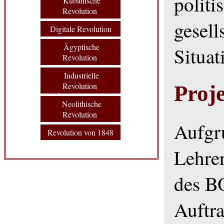
politi
Kubanische
Revolution
gesell
Digitale Revolution
Ägyptische
Situat
Revolution
Industrielle
Revolution
Proj
Neolithische
Revolution
Aufgr
Revolution von 1848
Lehre
des B
Auftra