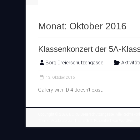
Monat:
Oktober 2016
Klassenkonzert der 5A-Klas
Borg Dreierschützengasse
Aktivität
13. Oktober 2016
Gallery with ID 4 doesn't exist.
Copyright © 2026
BORG Dreierschützengasse
. Alle Rechte vor
Theme:
Accelerate
von ThemeGrill. Präsentiert von
WordPress
.