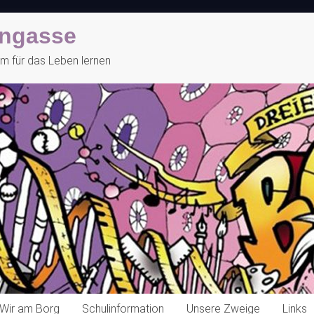
engasse
 für das Leben lernen
Wir am Borg
Schulinformation
Unsere Zweige
Links