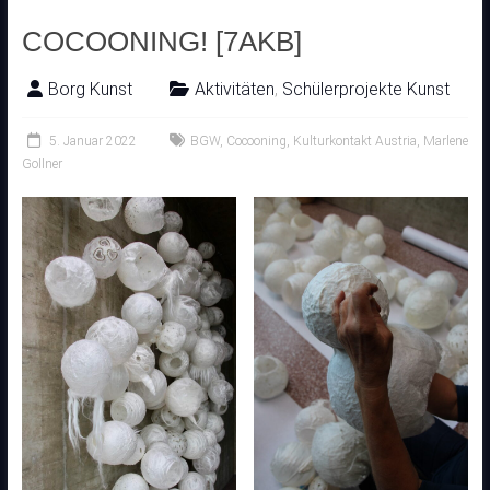
COCOONING! [7AKB]
Borg Kunst
Aktivitäten
,
Schülerprojekte Kunst
5. Januar 2022
BGW
,
Cocooning
,
Kulturkontakt Austria
,
Marlene
Gollner