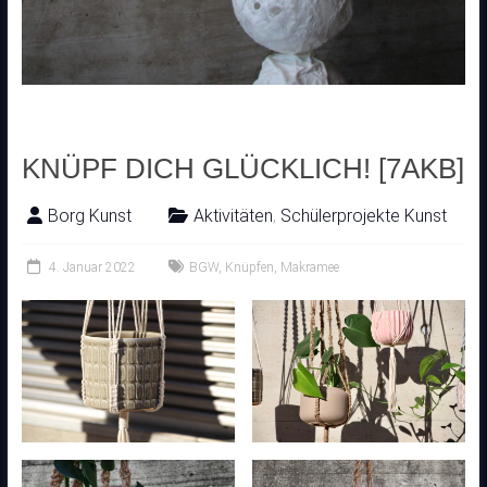
KNÜPF DICH GLÜCKLICH! [7AKB]
Borg Kunst
Aktivitäten
,
Schülerprojekte Kunst
4. Januar 2022
BGW
,
Knüpfen
,
Makramee