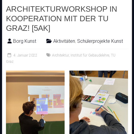
ARCHITEKTURWORKSHOP IN
KOOPERATION MIT DER TU
GRAZ! [5AK]
Borg Kunst
Aktivitäten
,
Schülerprojekte Kunst
4. Januar 2022
Architektur
,
Institut für Gebäudelehre
,
TU
Graz