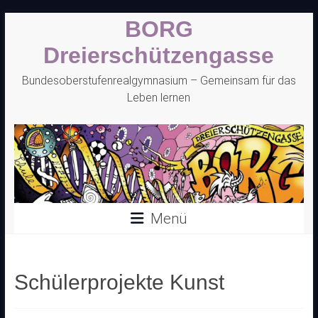
Zum
BORG
Inhalt
springen
Dreierschützengasse
Bundesoberstufenrealgymnasium – Gemeinsam für das
Leben lernen
Menü
Schülerprojekte Kunst