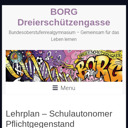
Zum
BORG
Inhalt
springen
Dreierschützengasse
Bundesoberstufenrealgymnasium – Gemeinsam für das
Leben lernen
Menü
Lehrplan – Schulautonomer
Pflichtgegenstand