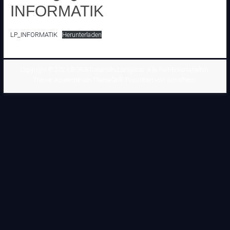
INFORMATIK
LP_INFORMATIK
Herunterladen
Copyright © 2026
BORG Dreierschützengasse
. Alle Rechte vorbehalten.
Theme:
Accelerate
von ThemeGrill. Präsentiert von
WordPress
.