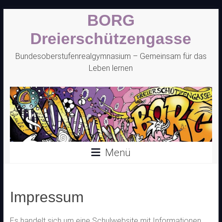
Zum
BORG
Inhalt
springen
Dreierschützengasse
Bundesoberstufenrealgymnasium – Gemeinsam für das
Leben lernen
Menü
Impressum
Es handelt sich um eine Schulwebsite mit Informationen,