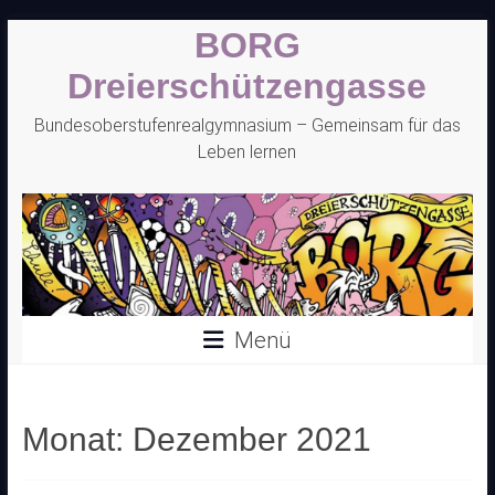
Zum
BORG
Inhalt
springen
Dreierschützengasse
Bundesoberstufenrealgymnasium – Gemeinsam für das
Leben lernen
Menü
Monat:
Dezember 2021