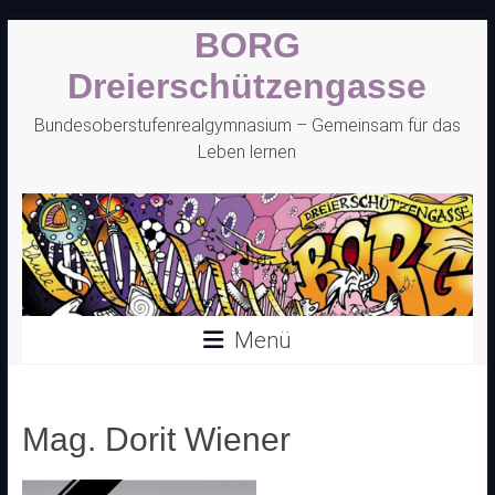
Zum
BORG
Inhalt
springen
Dreierschützengasse
Bundesoberstufenrealgymnasium – Gemeinsam für das
Leben lernen
Menü
Mag. Dorit Wiener