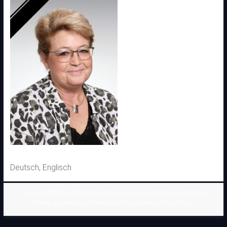
Deutsch, Englisch
Copyright © 2026
BORG Dreierschützengasse
. Alle Rechte vorbehalten.
Theme:
Accelerate
von ThemeGrill. Präsentiert von
WordPress
.