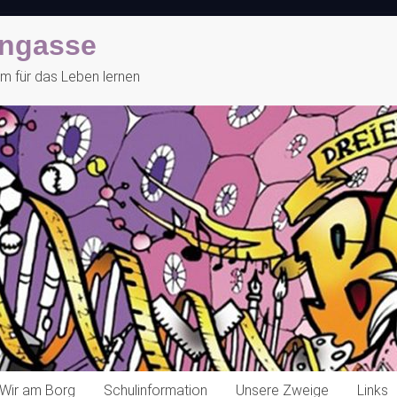
engasse
 für das Leben lernen
Wir am Borg
Schulinformation
Unsere Zweige
Links