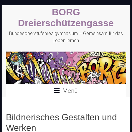
Zum
BORG
Inhalt
springen
Dreierschützengasse
Bundesoberstufenrealgymnasium – Gemeinsam für das
Leben lernen
Menü
Bildnerisches Gestalten und
Werken