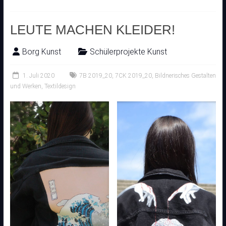
LEUTE MACHEN KLEIDER!
Borg Kunst
Schülerprojekte Kunst
1. Juli 2020
7B 2019_20
,
7CK 2019_20
,
Bildnerisches Gestalten
und Werken
,
Textildesign