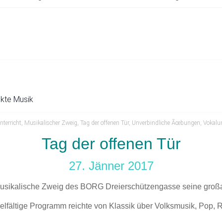
ekte Musik
nterricht
,
Musikalischer Zweig
,
Tag der offenen Tür
,
Unverbindliche Ãœbungen
,
Vokalun
Tag der offenen Tür
27. Jänner 2017
 musikalische Zweig des BORG Dreierschützengasse seine großar
ielfältige Programm reichte von Klassik über Volksmusik, Pop, R