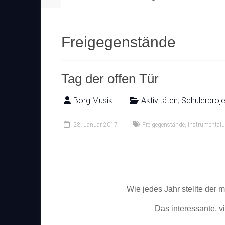
Freigegenstände
Tag der offen Tür
Borg Musik
Aktivitäten
,
Schülerproj
28. Januar 2017
Freigegenstände
,
Instrumentalu
Wie jedes Jahr stellte der
Das interessante, v