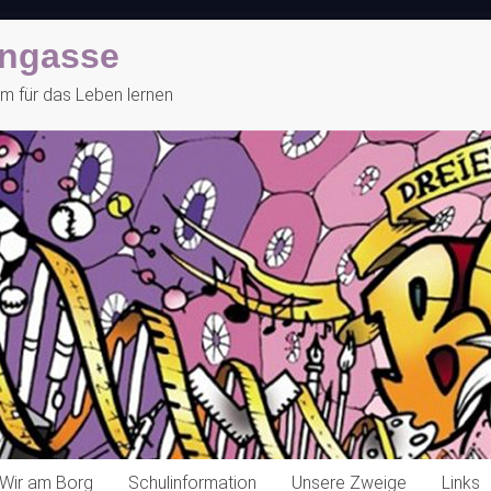
engasse
 für das Leben lernen
Wir am Borg
Schulinformation
Unsere Zweige
Links