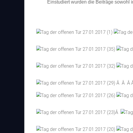
Einstudiert wurden die Beiträge sowohl i
Â Â Â
Â