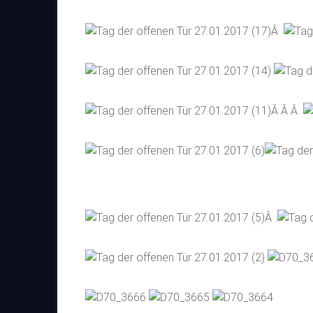
Â
Â Â Â
Â