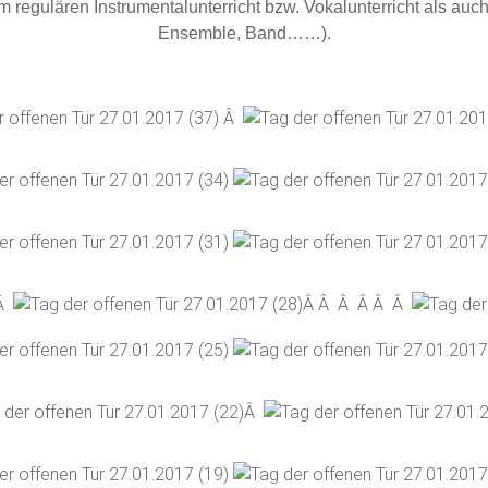
m regulären Instrumentalunterricht bzw. Vokalunterricht als auc
Ensemble, Band……).
Â
 Â
Â Â Â Â Â Â
Â