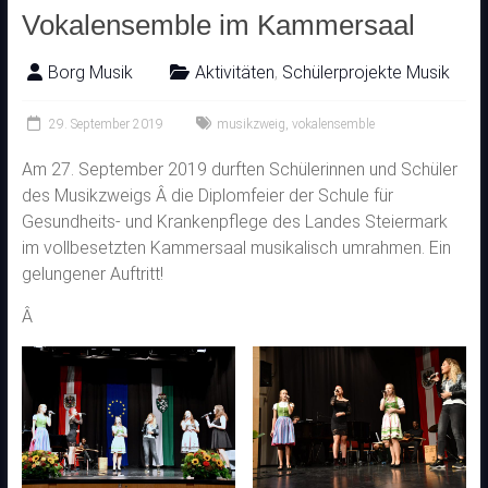
Vokalensemble im Kammersaal
Borg Musik
Aktivitäten
,
Schülerprojekte Musik
29. September 2019
musikzweig
,
vokalensemble
Am 27. September 2019 durften Schülerinnen und Schüler
des Musikzweigs Â die Diplomfeier der Schule für
Gesundheits- und Krankenpflege des Landes Steiermark
im vollbesetzten Kammersaal musikalisch umrahmen. Ein
gelungener Auftritt!
Â