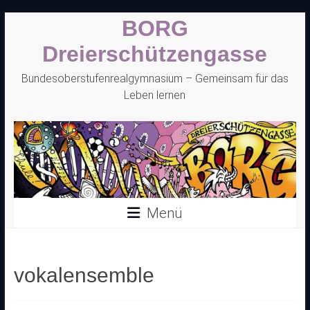
Zum
BORG
Inhalt
springen
Dreierschützengasse
Bundesoberstufenrealgymnasium – Gemeinsam für das
Leben lernen
Menü
vokalensemble