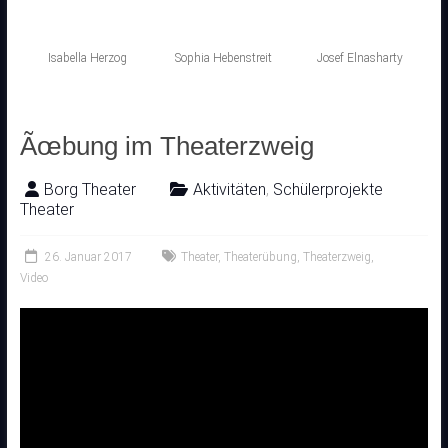
Isabella Herzog
Sophia Hebenstreit
Josef Elnasharty
Ãœbung im Theaterzweig
Borg Theater
Aktivitäten
,
Schülerprojekte
Theater
26. Januar 2017
Theater
,
Theaterübung
,
Theaterzweig
,
Video