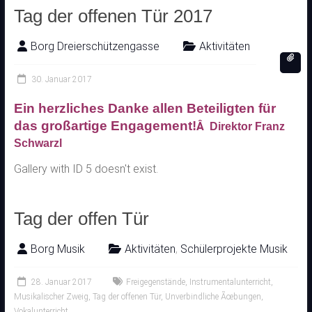
Tag der offenen Tür 2017
Borg Dreierschützengasse
Aktivitäten
30. Januar 2017
Ein herzliches Danke allen Beteiligten für
das großartige Engagement!
Â
Direktor Franz
Schwarzl
Gallery with ID 5 doesn't exist.
Tag der offen Tür
Borg Musik
Aktivitäten
,
Schülerprojekte Musik
28. Januar 2017
Freigegenstände
,
Instrumentalunterricht
,
Musikalischer Zweig
,
Tag der offenen Tür
,
Unverbindliche Ãœbungen
,
Vokalunterricht