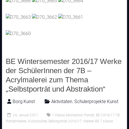
BE Wintersemester 2016/17 Werke
der SchülerInnen der 7B –
Acrylmalerei zum Thema
„Selbstporträt und Abstraktion“
Borg Kunst
Aktivitäten
,
Schülerprojekte Kunst
26. Januar 2017
7.Klasse Abstraktion Porträt
,
BE 2016/17 7B
Porträtmalerei
,
Kubistisches Selbstporträt 2016/17
,
Malerei BE 7.Klasse