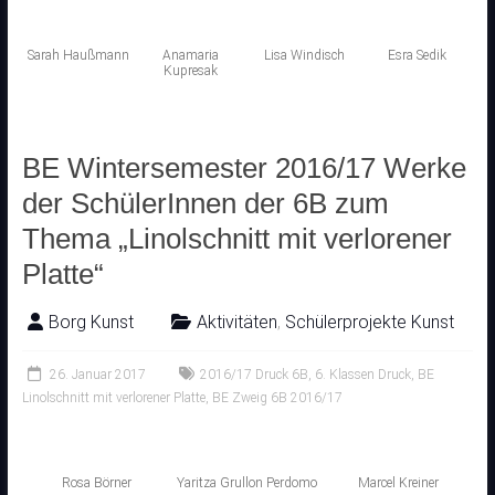
Sarah Haußmann
Anamaria
Lisa Windisch
Esra Sedik
Kupresak
BE Wintersemester 2016/17 Werke
der SchülerInnen der 6B zum
Thema „Linolschnitt mit verlorener
Platte“
Borg Kunst
Aktivitäten
,
Schülerprojekte Kunst
26. Januar 2017
2016/17 Druck 6B
,
6. Klassen Druck
,
BE
Linolschnitt mit verlorener Platte
,
BE Zweig 6B 2016/17
Rosa Börner
Yaritza Grullon Perdomo
Marcel Kreiner