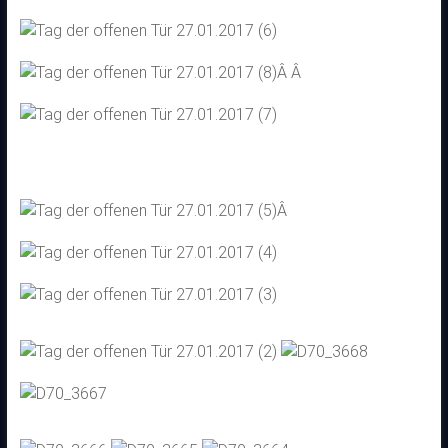
Â Â
Â