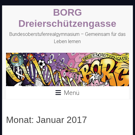
Zum
BORG
Inhalt
springen
Dreierschützengasse
Bundesoberstufenrealgymnasium – Gemeinsam für das
Leben lernen
Menü
Monat:
Januar 2017