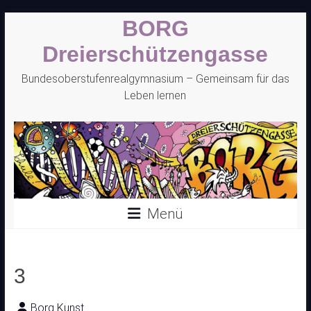
Zum
BORG
Inhalt
springen
Dreierschützengasse
Bundesoberstufenrealgymnasium – Gemeinsam für das
Leben lernen
Menü
3
Borg Kunst