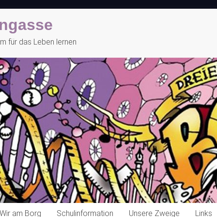
engasse
 für das Leben lernen
Wir am Borg
Schulinformation
Unsere Zweige
Links