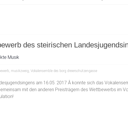
bewerb des steirischen Landesjugendsi
ekte Musik
bewerb
,
musikzweig
,
Vokalensemble des borg dreierschützengasse
ndesjugendsingens am 16.05. 2017 Â konnte sich das Vokalense
t gemeinsam mit den anderen Preisträgern des Wettbewerbs im
lation!