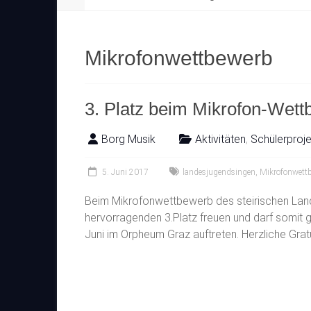
Mikrofonwettbewerb
3. Platz beim Mikrofon-Wett
Borg Musik
Aktivitäten
,
Schülerproj
5. Juni 2017
landesjugendsingen
,
Mikrofonwett
Beim Mikrofonwettbewerb des steirischen La
hervorragenden 3.Platz freuen und darf somi
Juni im Orpheum Graz auftreten. Herzliche Gratu