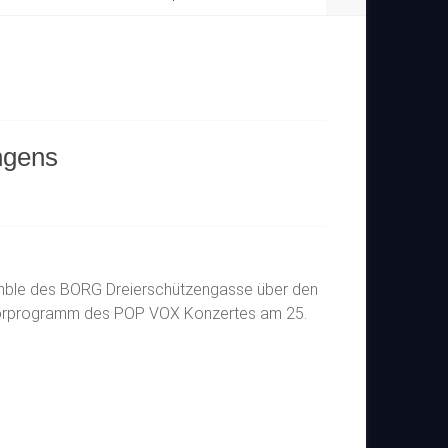
ngens
mble des BORG Dreierschützengasse über den
 Vorprogramm des POP VOX Konzertes am 25.