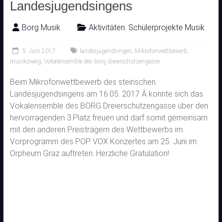
Landesjugendsingens
Borg Musik
Aktivitäten
,
Schülerprojekte Musik
5. Juni 2017
landesjugendsingen
,
Mikrofonwettbewerb
,
musikzweig
,
Vokalensemble des borg dreierschützengasse
Beim Mikrofonwettbewerb des steirischen
Landesjugendsingens am 16.05. 2017 Â konnte sich das
Vokalensemble des BORG Dreierschützengasse über den
hervorragenden 3.Platz freuen und darf somit gemeinsam
mit den anderen Preisträgern des Wettbewerbs im
Vorprogramm des POP VOX Konzertes am 25. Juni im
Orpheum Graz auftreten. Herzliche Gratulation!