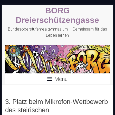
Zum
BORG
Inhalt
springen
Dreierschützengasse
Bundesoberstufenrealgymnasium – Gemeinsam für das
Leben lernen
Menü
3. Platz beim Mikrofon-Wettbewerb
des steirischen