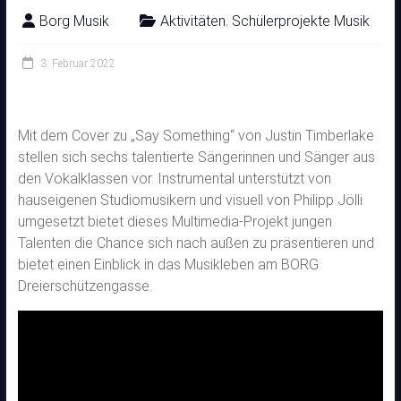
Borg Musik
Aktivitäten
,
Schülerprojekte Musik
3. Februar 2022
Mit dem Cover zu „Say Something“ von Justin Timberlake
stellen sich sechs talentierte Sängerinnen und Sänger aus
den Vokalklassen vor. Instrumental unterstützt von
hauseigenen Studiomusikern und visuell von Philipp Jölli
umgesetzt bietet dieses Multimedia-Projekt jungen
Talenten die Chance sich nach außen zu präsentieren und
bietet einen Einblick in das Musikleben am BORG
Dreierschützengasse.