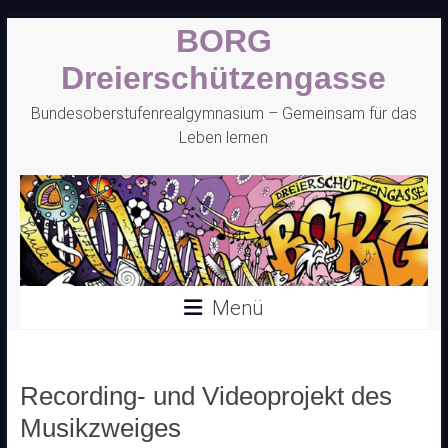
Zum
BORG
Inhalt
springen
Dreierschützengasse
Bundesoberstufenrealgymnasium – Gemeinsam für das
Leben lernen
Menü
Recording- und Videoprojekt des
Musikzweiges