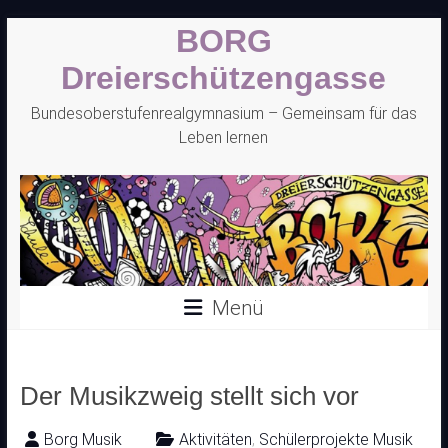
Zum
BORG
Inhalt
springen
Dreierschützengasse
Bundesoberstufenrealgymnasium – Gemeinsam für das
Leben lernen
Menü
Der Musikzweig stellt sich vor
Borg Musik
Aktivitäten
,
Schülerprojekte Musik