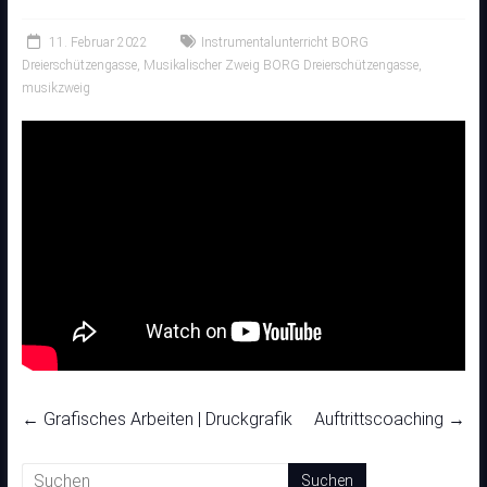
11. Februar 2022
Instrumentalunterricht BORG
Dreierschützengasse
,
Musikalischer Zweig BORG Dreierschützengasse
,
musikzweig
←
Grafisches Arbeiten | Druckgrafik
Auftrittscoaching
→