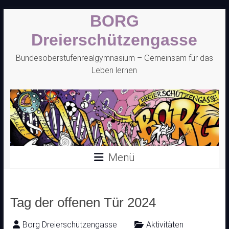
Zum
BORG
Inhalt
springen
Dreierschützengasse
Bundesoberstufenrealgymnasium – Gemeinsam für das
Leben lernen
Menü
Tag der offenen Tür 2024
Borg Dreierschützengasse
Aktivitäten