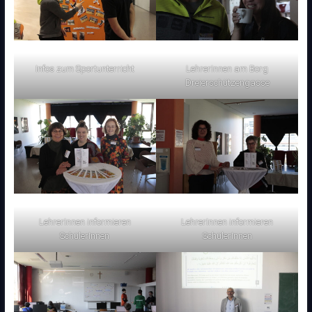
Infos zum Sportunterricht
LehrerInnen am Borg
Dreierschützengasse
LehrerInnen informieren
LehrerInnen informieren
SchülerInnen
SchülerInnen