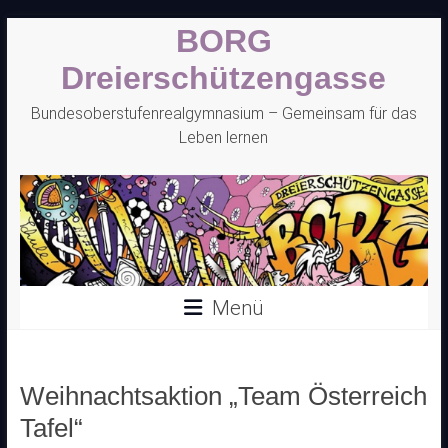
Zum
BORG
Inhalt
springen
Dreierschützengasse
Bundesoberstufenrealgymnasium – Gemeinsam für das
Leben lernen
Menü
Weihnachtsaktion „Team Österreich
Tafel“