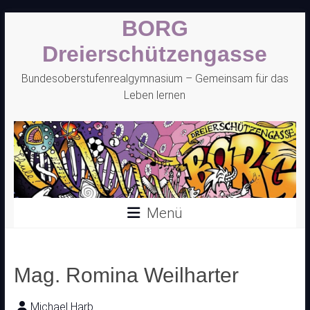
Zum
BORG
Inhalt
springen
Dreierschützengasse
Bundesoberstufenrealgymnasium – Gemeinsam für das
Leben lernen
Menü
Mag. Romina Weilharter
Michael Harb